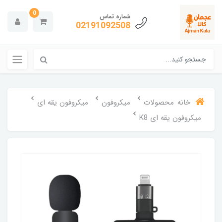
0
شماره تماس
02191092508
خانه
محصولات
میکروفون
میکروفون یقه ای
میکروفون یقه ای K8