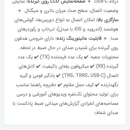
درگاه USB-C. 🔹
صفحه‌نمایش LCD روی گیرنده:
نمایش
وضعیت اتصال، سطح صدا، میزان باتری و سیگنال. 🔹
سازگاری بالا:
امکان اتصال به انواع دوربین‌ها، گوشی‌های
هوشمند (اندروید و iOS با مبدل)، لپ‌تاپ و رکوردرهای
صدا. 🔹
قابلیت مانیتورینگ زنده:
دارای خروجی هدفون
روی گیرنده برای شنیدن صدای در حال ضبط در لحظه.
محتویات جعبه: ✔️ یک عدد فرستنده (TX) ✔️ یک عدد
گیرنده (RX) ✔️ میکروفون یقه‌ای باکیفیت ✔️ کابل‌های
اتصال (TRS، TRRS، USB-C) ✔️ بادگیر فومی و گیره
نگهدارنده ✔️ کیف حمل مقاوم ✔️ دفترچه راهنما مناسب
برای: تولید محتوای تک‌نفره ویدیوهای آموزشی و درسی
مصاحبه‌های انفرادی گزارش‌های میدانی ضبط پادکست با
صدای شفاف