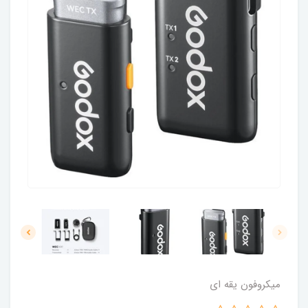
میکروفون یقه ای