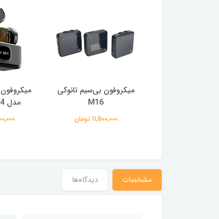
ون یقه ای تانوکی
میکروفون بی‌سیم تانوکی
میکروفون ی
مدل T50
M16
مدل M34 مگنتی
5,500,00 تومان
11,500,000 تومان
6,500,000
مشخصات
دیدگاه‌ها