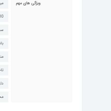
ویژگی های مهم
میک
10 ساعت شارژدهی در حا
سب
باند
من
تاخیر 
دا
مخص