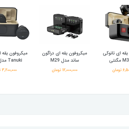
قه ای تانوکی
میکروفون یقه ای دراگون
میکروفون یقه 
ساند مدل M29
Tanuki مدل SX21
 تومان
12,000,000 تومان
3,200,000 تومان