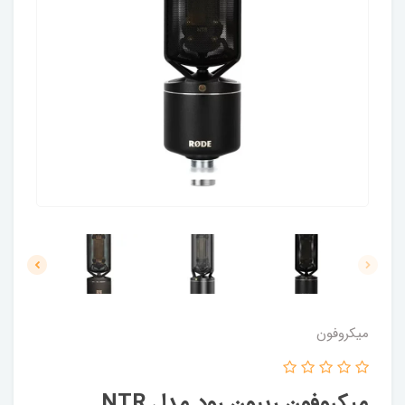
میکروفون
میکروفون ریبون رود مدل NTR