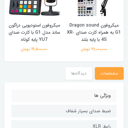
میکروفون Dragon sound
میکروفون استودیویی دراگون
م
 XR-
G1 به همراه کارت صدای XR-
ساند مدل G1 با کارت صدای
4S با پایه بلند
YU7 پایه کوتاه
26,000,000 تومان
14,500,000 تومان
مشخصات
دیدگاه‌ها
ویژگی ها
ضبط صدای بسیار شفاف
رابط: XLR