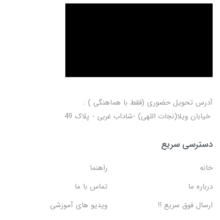
آدرس تحویل حضوری (فقط با هماهنگی ) :
خیابان ویلا(نجات اللهی) -شاداب غربی - پلاک 49
دسترسی سریع
خانه
راهنما
درباره ما
تماس با ما
ارسال فوق سریع !!
ویدیو های آموزشی