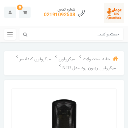
0
شماره تماس
02191092508
خانه
محصولات
میکروفون
میکروفون کندانسر
میکروفون ریبون رود مدل NTR