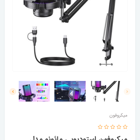
میکروفون
میکروفون استودیویی مائونو مدل