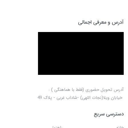
آدرس و معرفی اجمالی
آدرس تحویل حضوری (فقط با هماهنگی ) :
خیابان ویلا(نجات اللهی) -شاداب غربی - پلاک 49
دسترسی سریع
خانه
راهنما