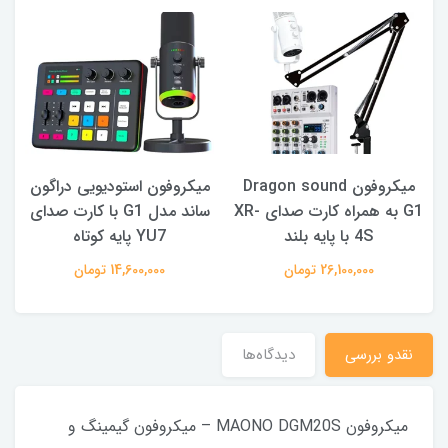
میکروفون Dragon sound
میکروفون استودیویی دراگون
م
 XR-
G1 به همراه کارت صدای XR-
ساند مدل G1 با کارت صدای
4S با پایه بلند
YU7 پایه کوتاه
26,100,000 تومان
14,600,000 تومان
نقدو بررسی
دیدگاه‌ها
میکروفون MAONO DGM20S – میکروفون گیمینگ و