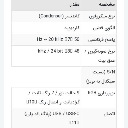
مشخصه
مقدار
نوع میکروفون
کاندنسر (Condenser)
الگوی قطبی
کاردیوید
پاسخ فرکانسی
50 Hz ~ 20 kHz 7
نرخ نمونه‌گیری /
48 kHz / 24 bit 8
عمق بیت
S/N (نسبت
سیگنال به نویز)
نورپردازی RGB
9 حالت نور / 7 رنگ ثابت /
گرادیانت و انتقال رنگ 10
اتصال
USB / USB-C (پلاگ اند پلی)
11