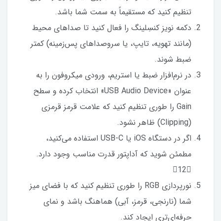
تنظیم کنید که مستقیماً به سمت شما باشد.
دکمه نویز کنسِلینگ را فعال کنید تا صداهای محیط
(مانند تهویه، تایپ، یا سروصداهای پس‌زمینه) کمتر
ضبط شوند.
در نرم‌افزار ضبط یا استریم، ورودی میکروفون را به
عنوان «USB Audio Device» انتخاب کرده و سطح
Gain را طوری تنظیم کنید که علامت قرمز قرمزی
(Clipping) ظاهر نشود.
اگر در دستگاه iOS یا USB-C استفاده می‌کنید،
مطمئن شوید که آداپتور قدرت مناسب وجود دارد.
12
نورپردازی RGB را طوری تنظیم کنید که با فضای میز
شما (نارنجی، قرمز، آبی) هماهنگ باشد و نمای
حرفه‌ای‌تری ایجاد کند.