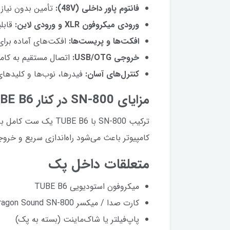
فانتوم پاور داخلی (48V):
تأمین بدون نیاز ب
ورودی میکروفون XLR و ورودی لاین:
قابلی
افکت‌ها و پریست‌ها:
افکت‌های آماده برای
خروجی USB/OTG:
اتصال مستقیم به کامپیوتر، ل
کنترل‌های آسان:
فیدرها، نوب‌ها و کلیدها
مزایای SN-800 در کنار TUBE B6
ترکیب SN-800 با  B6
کامپیوتر باعث می‌شود راه‌اندازی سریع و خرو
متعلقات داخل پک
میکروفون استودیویی TUBE B6
کارت صدا / میکسر Dragon Sound SN-800 (با فانتوم پاور داخلی)
پاپ‌فیلتر یا شاک‌ماینت (بسته به پک)