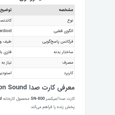
مشخصه
توضیح
نوع
کاندنسر
الگوی قطبی
Cardioid (قل
فرکانس پاسخ‌گویی
طیف وسی
ساختار بدنه
فلزی با
مصرف
نیاز به فانتوم پاو
کاربرد
استودیو
معرفی کارت صدا Dragon Sound مدل SN-800
کارت صدا/میکسر
SN-800
محصول کارخانه
d
پخش زنده را فراهم می‌کند.