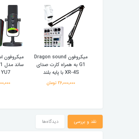
میکروفون Dragon sound
میکروفون Dragon sound
میکروفون اس
به همراه کارت صدای
G1 به همراه کارت صدای
XR-4S
XR-4S با پایه بلند
YU7 پایه کوتاه
23,000,0 تومان
26,000,000 تومان
14,500,000
نقد و بررسی
دیدگاه‌ها