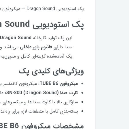
پک استودیویی Dragon Sound — میکروفون TUBE B6 + کارت صدا SN-800 | AJMAN KALA
پک استودیویی Dragon Sound با میکروفون TUBE B6 و کارت صدا SN-800
این پک تولید کارخانه
Dragon Sound
صدا دارای
فانتوم پاور داخلی
می‌باشد و 
پک آماده‌شده گزینه‌ای کامل و مقرون‌ب
ویژگی‌های کلیدی پک
میکروفون TUBE B6:
میکروفون کاندنسر ب
کارت صدا SN-800 (Dragon Sound):
دار
سازگاری بالا با کارت صداها و میکسرهای م
بسته‌بندی کامل با متعلقات لازم برای راه‌ان
مشخصات میکروفون TUBE B6