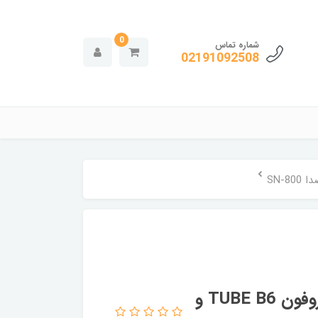
0
شماره تماس
02191092508
پک استودیویی Dragon Sound با میکروفون TUBE B6 و