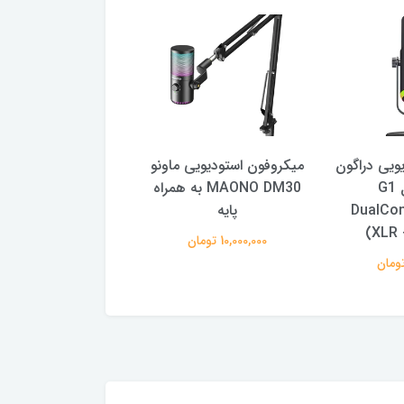
ویی دراگون
میکروفون استودیويی ماونو
میکروفون استودیویی 
ساند مدل G1
MAONO DM30 به همراه
مدل DGM20 به همراه پایه
DualCon
پایه
9,500,000 تومان
(XLR 
10,000,000 تومان