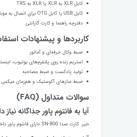
کابل XLR به XLR یا XLR به TRS
کابل USB یا کابل OTG برای اتصال به موبایل
دفترچه راهنما و کارت گارانتی
کاربردها و پیشنهادات استفاد
ضبط وکال حرفه‌ای و آماتور
استریم زنده روی پلتفرم‌های یوتیوب، اینستا
تولید پادکست و ضبط مصاحبه
ضبط سازهای آکوستیک و هم‌زمان میکس 
سوالات متداول (FAQ)
آیا به فانتوم پاور جداگانه نیاز دا
خیر. کارت صدا SN-800 دارای فانتوم پاور داخلی است و می‌تواند 48V مورد نیاز میکروفون TUBE B6 را تأمین کند.