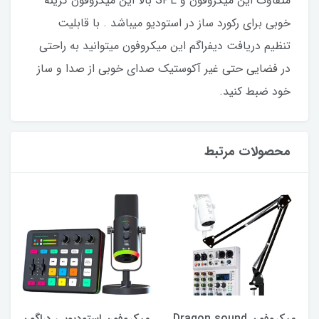
متفاوت این میکروفون و SPL بالا این میکروفون گزینه
خوبی برای رکورد ساز در استودیو میباشد . با قابلیت
تنظیم دریافت دیفراگم این میکروفون میتوانید به راحتی
در فضایی حتی غیر آکوستیک صدای خوبی از صدا و ساز
خود ضبط کنید.
محصولات مرتبط
میکروفون Dragon sound
میکروفون استودیویی دراگون
م