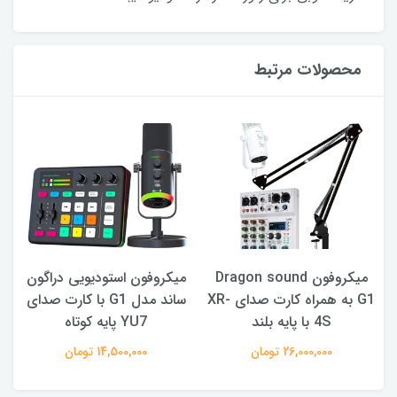
محصولات مرتبط
میکروفون Dragon sound
میکروفون استودیویی دراگون
م
 XR-
G1 به همراه کارت صدای XR-
ساند مدل G1 با کارت صدای
4S با پایه بلند
YU7 پایه کوتاه
26,000,000 تومان
14,500,000 تومان