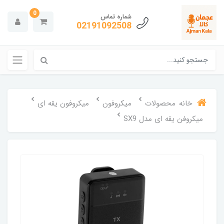
0
شماره تماس
02191092508
خانه
محصولات
میکروفون
میکروفون یقه ای
میکروفن یقه ای مدل SX9