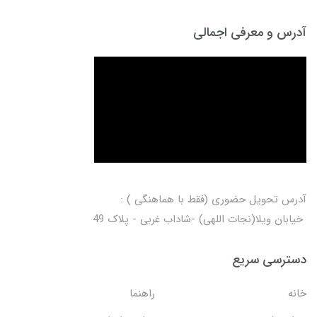
آدرس و معرفی اجمالی
آدرس تحویل حضوری (فقط با هماهنگی ) :
خیابان ویلا(نجات اللهی) -شاداب غربی - پلاک 49
دسترسی سریع
خانه
راهنما