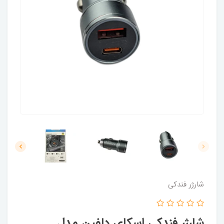
شارژر فندکی
شارژر فندکی اسکای دلفین مدل