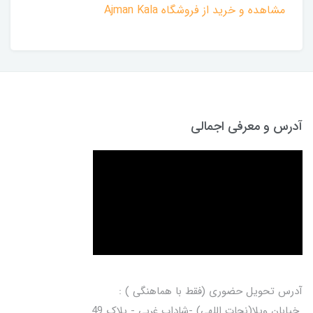
مشاهده و خرید از فروشگاه Ajman Kala
آدرس و معرفی اجمالی
آدرس تحویل حضوری (فقط با هماهنگی ) :
خیابان ویلا(نجات اللهی) -شاداب غربی - پلاک 49