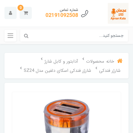
0
شماره تماس
02191092508
خانه
محصولات
آدابتور و کابل شارژ
شارژر فندکی
شارژر فندکی اسکای دلفین مدل SZ24