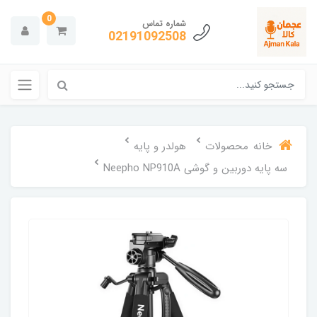
0
شماره تماس
02191092508
خانه
محصولات
هولدر و پایه
سه پایه دوربین و گوشی Neepho NP910A