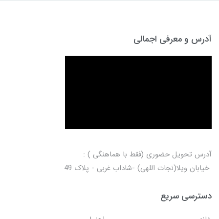
آدرس و معرفی اجمالی
آدرس تحویل حضوری (فقط با هماهنگی ) :
خیابان ویلا(نجات اللهی) -شاداب غربی - پلاک 49
دسترسی سریع