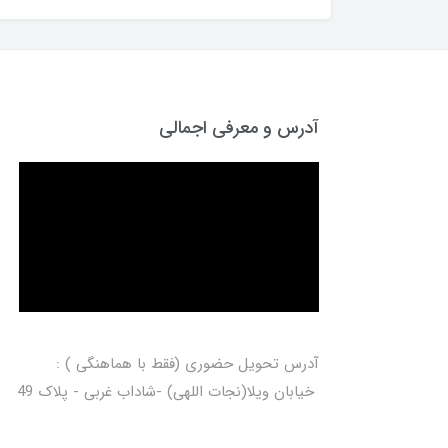
آدرس و معرفی اجمالی
آدرس تحویل حضوری (فقط با هماهنگی ) :
خیابان ویلا(نجات اللهی) -شاداب غربی - پلاک 49