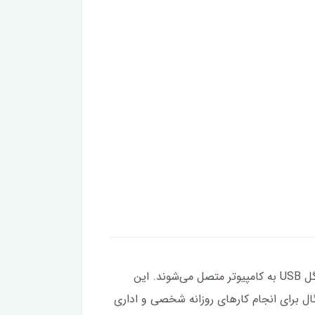
محصول « X1800S» شرکت «رپو» (Rapoo) مجموعه ای شامل یک ماوس و یک کیبورد بی‌سیم است که از طریق دانگل USB به کامپیوتر متصل می‌شوند. این
 کلیدهای عددی، کیبوردی ایدئال برای انجام کارهای روزانه شخصی و اداری