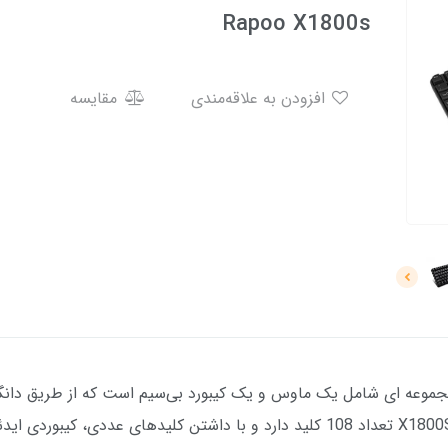
Rapoo X1800s
افزودن به علاقه‌مندی
مقایسه
کیبورد محصولی جمع‌وجور و زیباست. کیبورد X1800S تعداد 108 کلید دارد و با داشتن