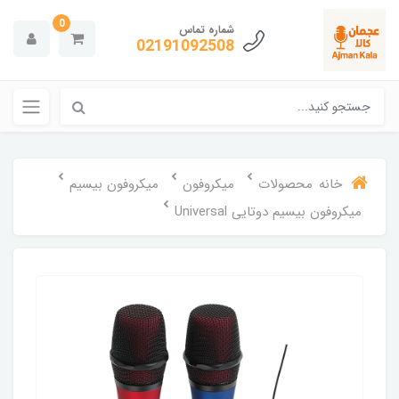
0
شماره تماس
02191092508
خانه
محصولات
میکروفون
میکروفون بیسیم
میکروفون بیسیم دوتایی Universal