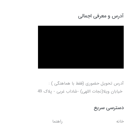
آدرس و معرفی اجمالی
آدرس تحویل حضوری (فقط با هماهنگی ) :
خیابان ویلا(نجات اللهی) -شاداب غربی - پلاک 49
دسترسی سریع
خانه
راهنما